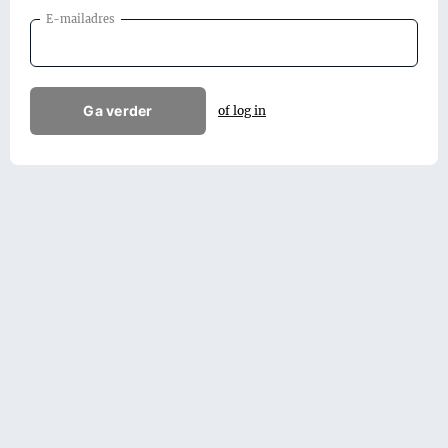
E-mailadres
Ga verder
of log in