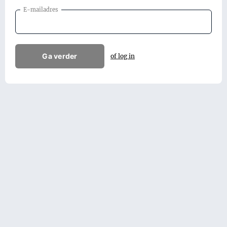
E-mailadres
Ga verder
of log in