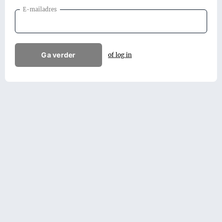
E-mailadres
Ga verder
of log in