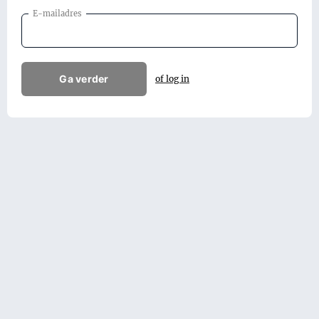
E-mailadres
Ga verder
of log in