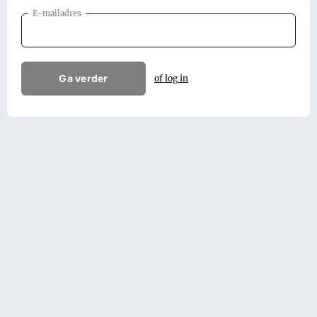
E-mailadres
Ga verder
of log in