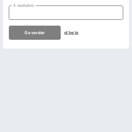
E-mailadres
Ga verder
of log in