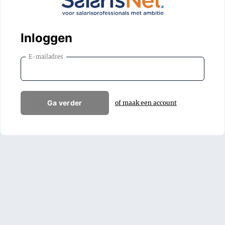
Inloggen
E-mailadres
Ga verder
of maak een account