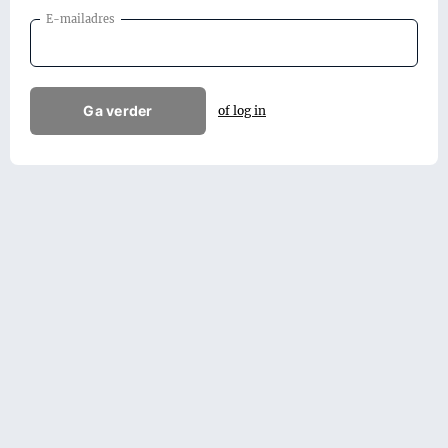
E-mailadres
Ga verder
of log in