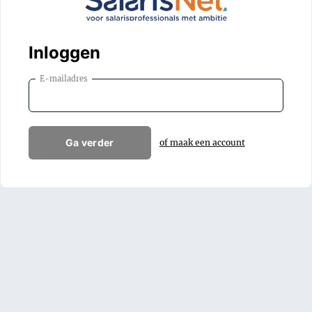
Inloggen
E-mailadres
Ga verder
of maak een account