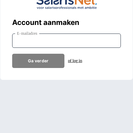
Account aanmaken
E-mailadres
Ga verder
of log in