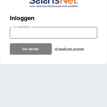
Inloggen
E-mailadres
Ga verder
of maak een account