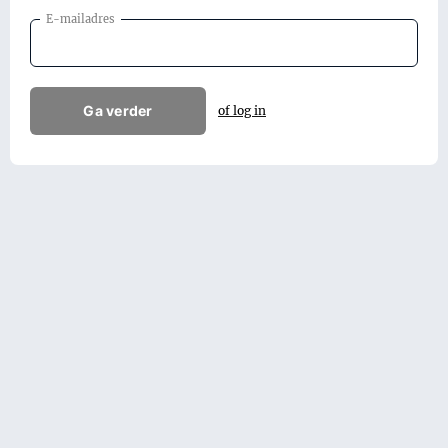
E-mailadres
Ga verder
of log in