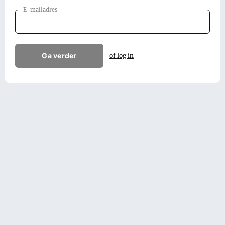
E-mailadres
Ga verder
of log in