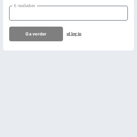
E-mailadres
Ga verder
of log in