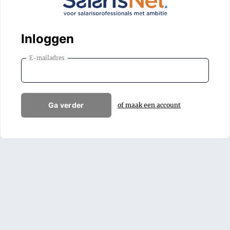
Inloggen
E-mailadres
Ga verder
of maak een account