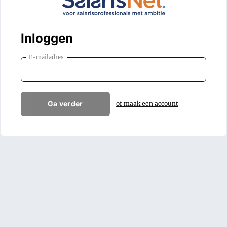
Inloggen
E-mailadres
Ga verder
of maak een account