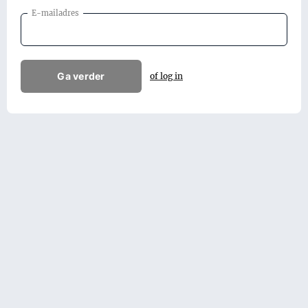
E-mailadres
Ga verder
of log in