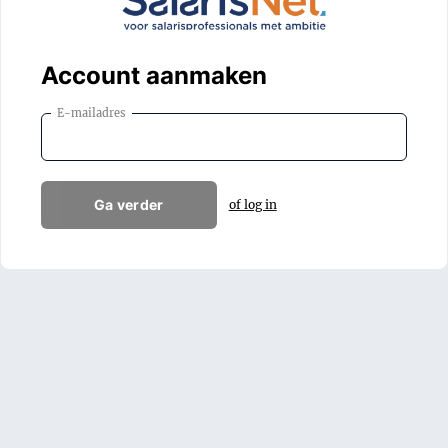
Account aanmaken
E-mailadres
Ga verder
of log in