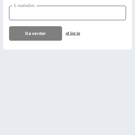
E-mailadres
Ga verder
of log in