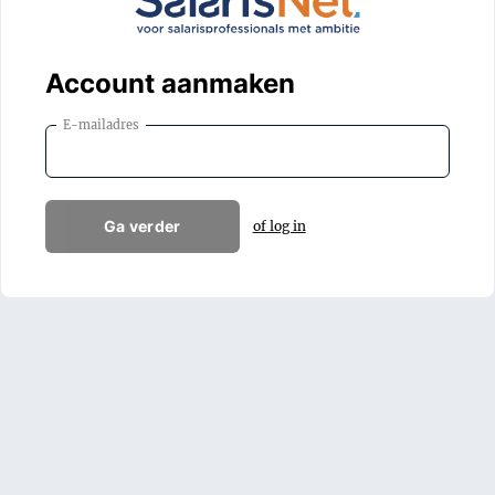
Account aanmaken
E-mailadres
Ga verder
of log in