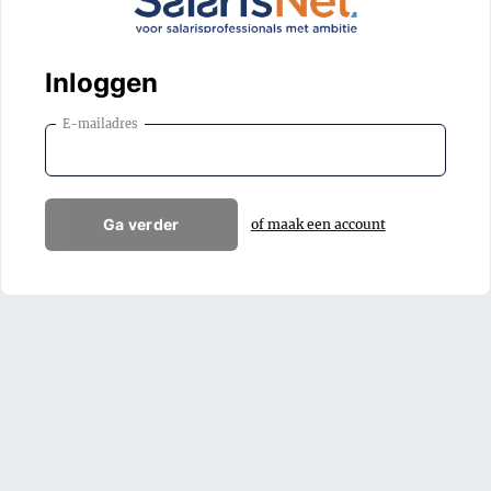
Inloggen
E-mailadres
Ga verder
of maak een account