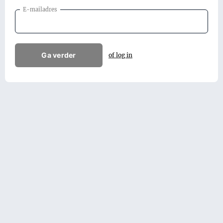
E-mailadres
Ga verder
of log in