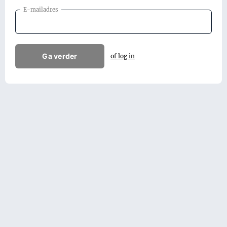
E-mailadres
Ga verder
of log in