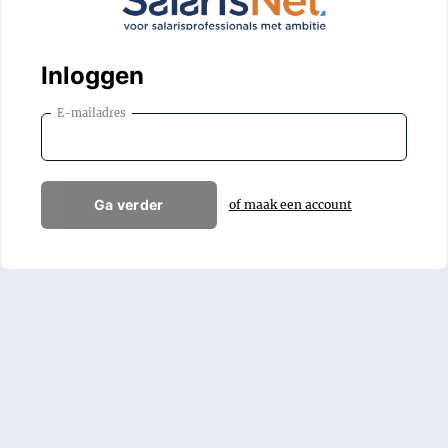
Inloggen
E-mailadres
Ga verder
of maak een account