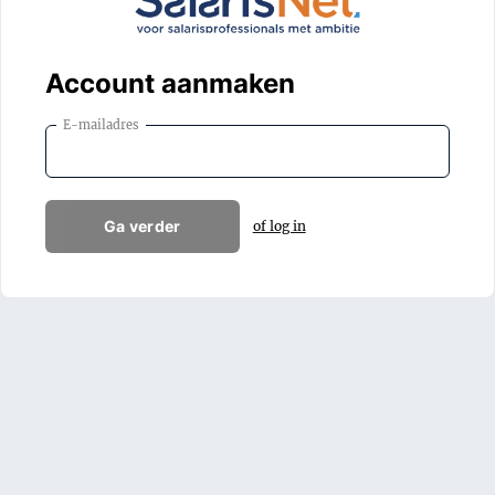
Account aanmaken
E-mailadres
Ga verder
of log in