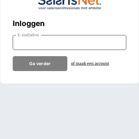
Inloggen
E-mailadres
Ga verder
of maak een account