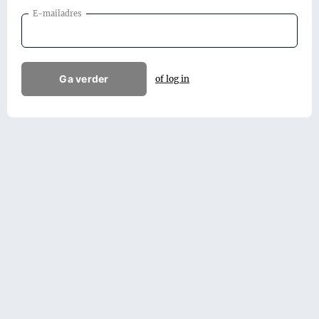
E-mailadres
Ga verder
of log in