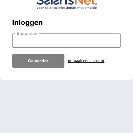
Inloggen
E-mailadres
Ga verder
of maak een account