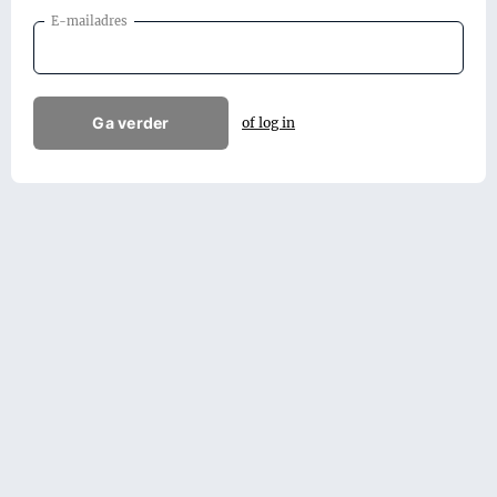
E-mailadres
Ga verder
of log in