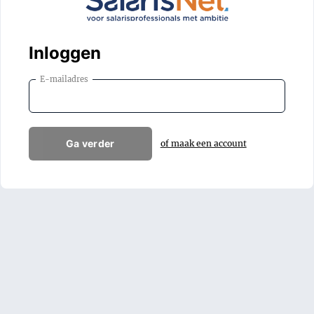
Inloggen
E-mailadres
Ga verder
of maak een account