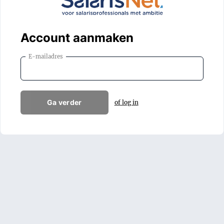
Account aanmaken
E-mailadres
Ga verder
of log in