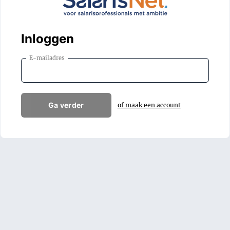
Inloggen
E-mailadres
Ga verder
of maak een account