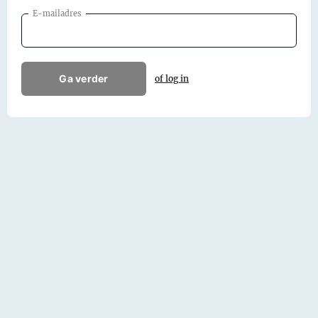
E-mailadres
Ga verder
of log in