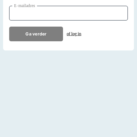
E-mailadres
Ga verder
of log in