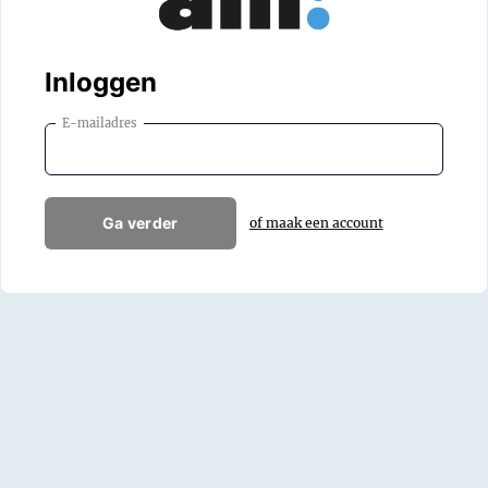
Inloggen
E-mailadres
Ga verder
of maak een account