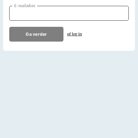
E-mailadres
Ga verder
of log in