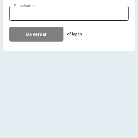
E-mailadres
Ga verder
of log in