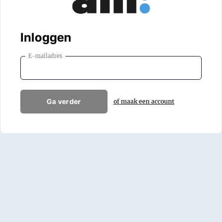
Inloggen
E-mailadres
Ga verder
of maak een account