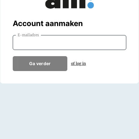
Account aanmaken
E-mailadres
Ga verder
of log in