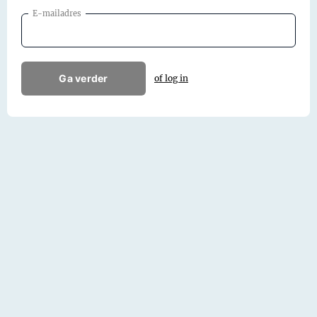
E-mailadres
Ga verder
of log in