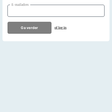
E-mailadres
Ga verder
of log in