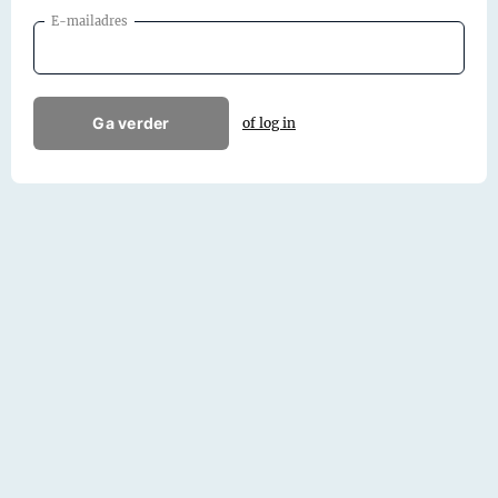
E-mailadres
Ga verder
of log in