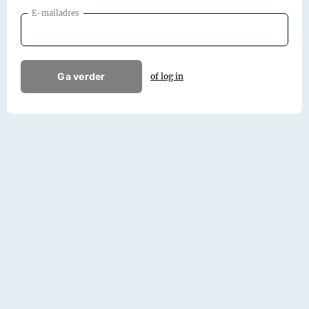
E-mailadres
Ga verder
of log in