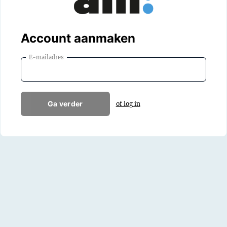
Account aanmaken
E-mailadres
Ga verder
of log in