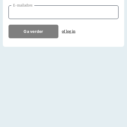
E-mailadres
Ga verder
of log in