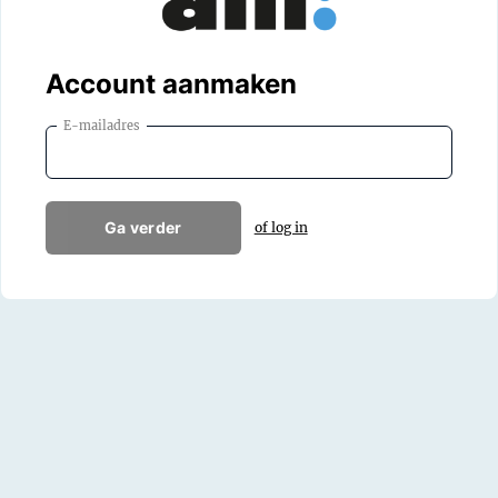
Account aanmaken
E-mailadres
Ga verder
of log in