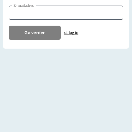
E-mailadres
Ga verder
of log in