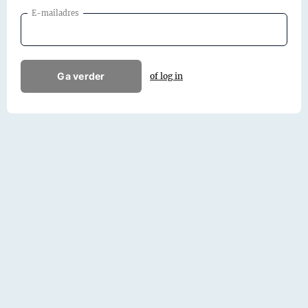
E-mailadres
Ga verder
of log in