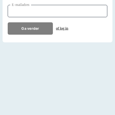
E-mailadres
Ga verder
of log in