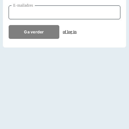
E-mailadres
Ga verder
of log in